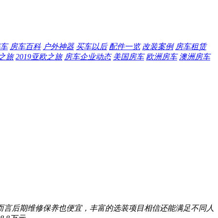
车
房车百科
户外神器
买车以后
配件一览
改装案例
房车租赁
欧之旅
2019亚欧之旅
房车企业动态
美国房车
欧洲房车
澳洲房车
而言后期维修保养也便宜，丰富的选装项目相信还能满足不同人