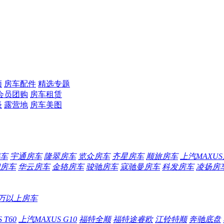
频
房车配件
精选专题
会员团购
房车租赁
谈
露营地
房车美图
车
宇通房车
隆翠房车
览众房车
齐星房车
顺旅房车
上汽MAXU
房车
华云房车
金辂房车
骏驰房车
寇驰曼房车
科发房车
凌扬房
0万以上房车
 T60
上汽MAXUS G10
福特全顺
福特途睿欧
江铃特顺
奔驰底盘