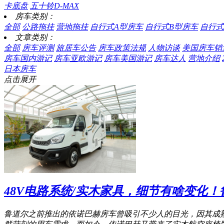
卡底盘
五十铃D-MAX
房车类别：
全部
公路拖挂
营地拖挂
自行式A型房车
自行式B型房车
自行式
文章类别：
全部
房车评测
旅居车公告
房车政策法规
人物访谈
美国房车销
房车国内游记
房车亚欧游记
房车美国游记
房车达人
营地介绍
日本房车
点击展开
48V电路系统/实木家具，细节有啥变化
鲁道尔之前推出的依诺巴赫房车曾吸引不少人的目光，因其成