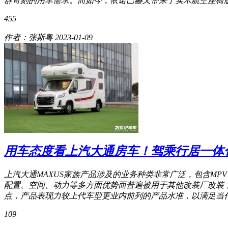
群苛刻的用车需求。而如今，依诺巴赫又带来了实木航空座椅版
455
作者：张斯粤
2023-01-09
用车态度看上汽大通房车！驾乘行居一体
上汽大通MAXUS家族产品涉及的业务种类非常广泛，包含MP
配置、空间、动力等多方面优势而普遍被用于其他改装厂改装，
点，产品表现力较上代车型更业内前列的产品水准，以满足当
109