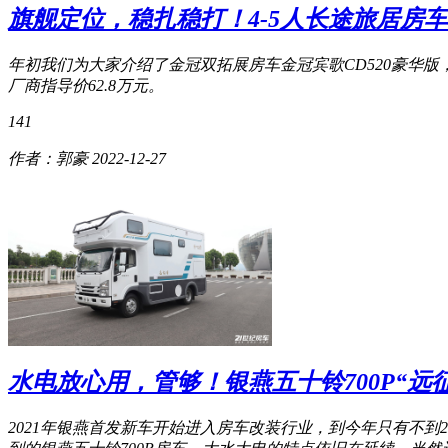
旗舰定位，稳扎稳打！4-5人长途旅居房车
年初我们为大家介绍了金冠双拓展房车金冠宾歌CD520豪华
厂商指导价62.8万元。
141
作者：郭豪
2022-12-27
水电放心用，管够！银燕五十铃700P“远
2021年银燕首发新车开始进入房车改装行业，到今年只有不