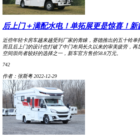
后上门＋满配水电！单拓展更是惊喜！新款
近些年轻卡房车越来越受到厂家的青睐，赛德推出的五十铃单
而且后上门的设计也打破了中门布局长久以来的审美疲劳，再
空间崇尚者较好的选择之一，新车官方售价58.8万元。
742
作者：张斯粤
2022-12-29