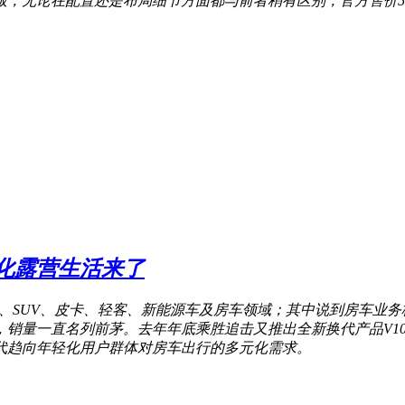
，无论在配置还是布局细节方面都与前者稍有区别，官方售价58
化露营生活来了
V、SUV、皮卡、轻客、新能源车及房车领域；其中说到房车业务板
销量一直名列前茅。去年年底乘胜追击又推出全新换代产品V1
代趋向年轻化用户群体对房车出行的多元化需求。