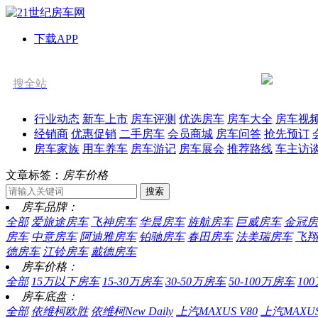
下载APP
搜全站
行业动态
新车上市
房车评测
优选房车
房车大全
房车视
经销商
优惠促销
二手房车
会员商城
房车问答
抢先预订
房车家族
用车养车
房车游记
房车展会
推荐路线
车主访
文章标签：
房车价格
房车品牌：
全部
爱旅途房车
飞神房车
华晨房车
旌航房车
巨威房车
金冠房
房车
中意房车
阿迪雅房车
铂驰房车
春田房车
法美瑞房车
飞翔
德房车
江铃房车
戴德房车
房车价格：
全部
15万以下房车
15-30万房车
30-50万房车
50-100万房车
10
房车底盘：
全部
依维柯欧胜
依维柯New Daily
上汽MAXUS V80
上汽MAXUS