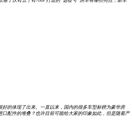
基于庆铃五十铃700P打造的“远征号”房车有哪些亮点，新车
还被很好的体现了出来。一直以来，国内的很多车型标榜为豪华房
一堆进口配件的堆叠？也许目前可能给大家的印象如此，但是随着产