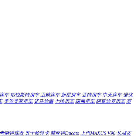
S房车
拓锐斯特房车
卫航房车
新星房车
亚特房车
中天房车
诺优
车
美景美家房车
诺马迪森
七狼房车
瑞弗房车
阿莫迪罗房车
赛
考斯特底盘
五十铃轻卡
菲亚特Ducato
上汽MAXUS V90
长城皮