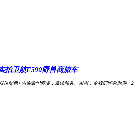
拍卫航F590野兽商旅车
同款”双拼配色+内饰豪华装潢，兼顾商务、家用，令我们印象深刻。