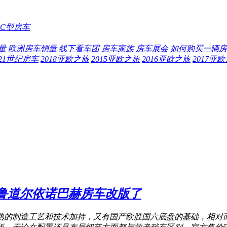
C型房车
量
欧洲房车销量
线下看车团
房车家族
房车展会
如何购买一辆房
21世纪房车
2018亚欧之旅
2015亚欧之旅
2016亚欧之旅
2017亚
！鲁道尔依诺巴赫房车改版了
熟的制造工艺和技术加持，又有国产欧胜国六底盘的基础，相对