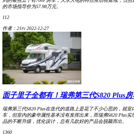
到的银燕五十铃700P房车，大水大电的特点依旧在延续，当然
的市场指导价为57.98万元。
112
作者：21rv
2022-12-27
面子里子全都有！瑞弗第三代S820 Plus
瑞弗第三代S820 Plus在迭代的道路上是花了不少心思的
车，但室内的豪华属性基本没有发挥出来，而瑞弗S820 Pl
品的不断升级，优化设计，总有几款好的产品会脱颖而出。
1360