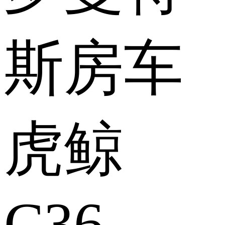
斯房车
虎鲸
C36