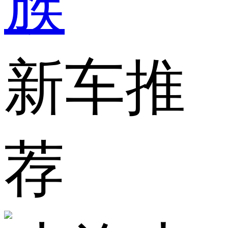
族
新车推
荐