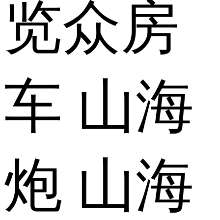
览众房
车 山海
炮 山海