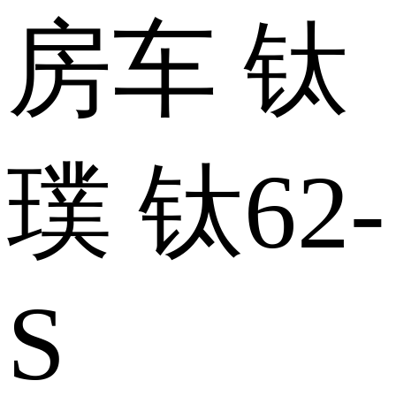
房车 钛
璞 钛62-
S