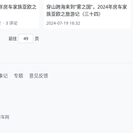
4年房车家族亚欧之
穿山跨海来到“雾之国”，2024年房车家
族亚欧之旅游记（三十四）
赞
·
3 评论
2024-07-19 16:32
前往
页
事记
专题
意见反馈
纪房车网