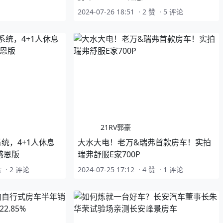
2024-07-26 18:51
·
2 赞
·
5 评论
21RV郭豪
统，4+1人休息
大水大电！老万&瑞弗首款房车！实拍
感恩版
瑞弗舒服E家700P
赞
·
2 评论
2024-07-25 17:12
·
4 赞
·
1 评论