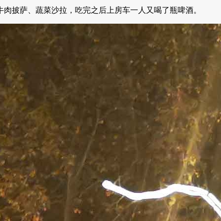
牛肉披萨、蔬菜沙拉，吃完之后上房车一人又喝了瓶啤酒。