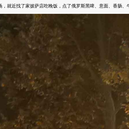
场，就近找了家披萨店吃晚饭，点了俄罗斯黑啤、意面、香肠、