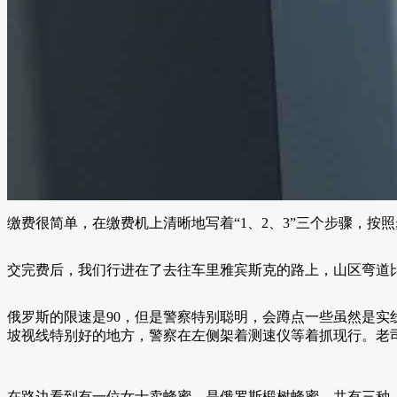
缴费很简单，在缴费机上清晰地写着“1、2、3”三个步骤，按
交完费后，我们行进在了去往车里雅宾斯克的路上，山区弯道
俄罗斯的限速是90，但是警察特别聪明，会蹲点一些虽然是实
坡视线特别好的地方，警察在左侧架着测速仪等着抓现行。老
在路边看到有一位女士卖蜂蜜，是俄罗斯椴树蜂蜜。共有三种，价