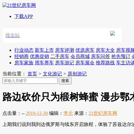
下载APP
搜全站
行业动态
新车上市
房车评测
优选房车
房车大全
房车视
经销商
优惠促销
二手房车
会员商城
房车问答
抢先预订
房车家族
用车养车
房车游记
房车展会
推荐路线
车主访
当前位置：
首页
>
文化游记
>
原创游记
路边砍价只为椴树蜂蜜 漫步鄂
点击量：
--
2019-12-30
编辑：
李元
来源：
21世纪房车网
上期我们说到我到达俄罗斯与续东开启旅程，体验了苏兹达尔