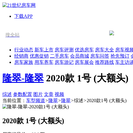
下载APP
搜全站
行业动态
新车上市
房车评测
优选房车
房车大全
房车视
经销商
优惠促销
二手房车
会员商城
房车问答
抢先预订
房车家族
用车养车
房车游记
房车展会
推荐路线
车主访
隆翠-隆翠
2020款
1号 (大额头)
综述
参数配置
图片
文章
视频
当前位置：
车型频道
>
隆翠
>
隆翠
>
综述
>
2020款1号 (大额头)
2020款 1号 (大额头)