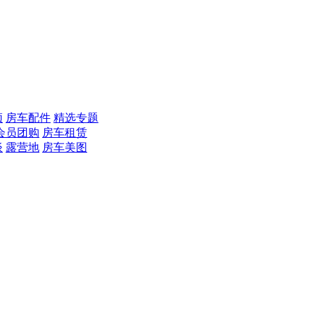
频
房车配件
精选专题
会员团购
房车租赁
谈
露营地
房车美图