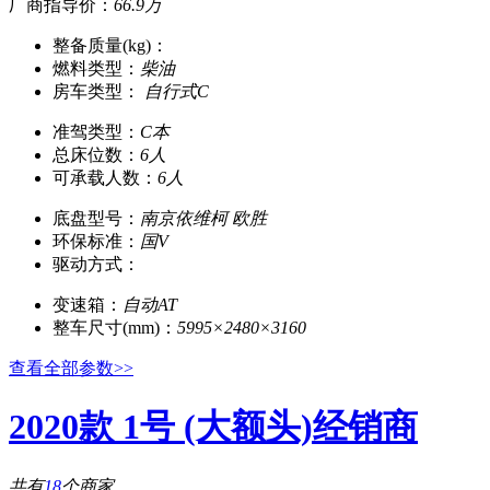
厂商指导价：
66.9万
整备质量(kg)：
燃料类型：
柴油
房车类型：
自行式C
准驾类型：
C本
总床位数：
6人
可承载人数：
6人
底盘型号：
南京依维柯 欧胜
环保标准：
国V
驱动方式：
变速箱：
自动AT
整车尺寸(mm)：
5995×2480×3160
查看全部参数>>
2020款 1号 (大额头)经销商
共有
18
个商家