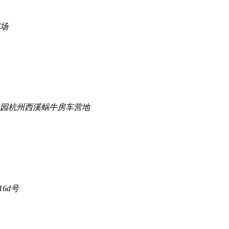
场
园杭州西溪蜗牛房车营地
6d号