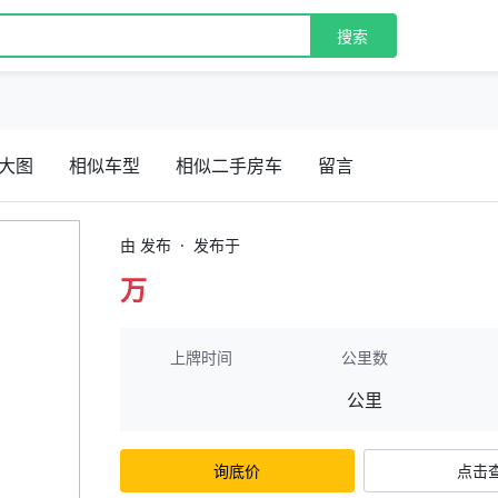
搜索
大图
相似车型
相似二手房车
留言
由 发布
·
发布于
万
上牌时间
公里数
公里
询底价
点击