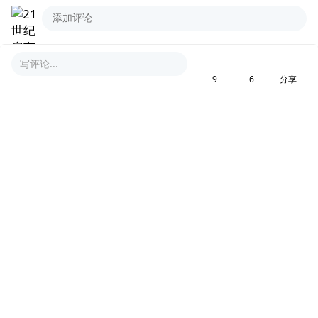
白白大
赞
写评论...
众锐工设 V90 锐仕-C1
9
6
分享
十年前的内饰审美水平，怎么做到有勇气要50万
的
2023-05-05 10:55
·
回复
国风雅颂
赞
这个颜色不喜欢
2023-05-01 01:12
·
回复
查看更多