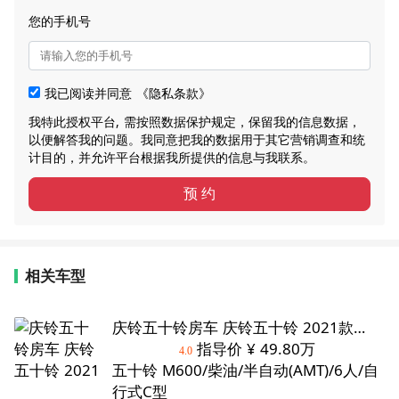
您的手机号
我已阅读并同意
《隐私条款》
我特此授权平台, 需按照数据保护规定，保留我的信息数据，
以便解答我的问题。我同意把我的数据用于其它营销调查和统
计目的，并允许平台根据我所提供的信息与我联系。
预 约
相关车型
庆铃五十铃房车 庆铃五十铃 2021款
M600 大羚羊
指导价
¥ 49.80万
4.0
五十铃 M600/
柴油/
半自动(AMT)/
6人/自
行式C型