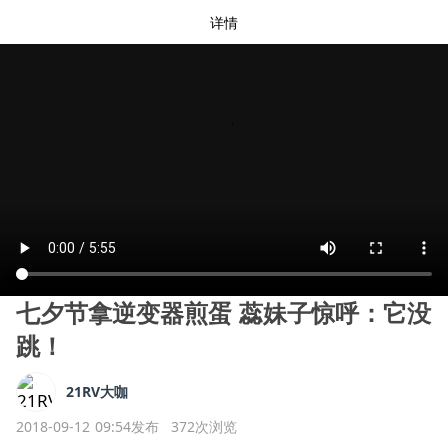
详情
七夕节拿逆变器煎蛋 蕊妹子惊呼：它没
跳！
21RV大咖
2018-09-12 09:54发布
372次浏览