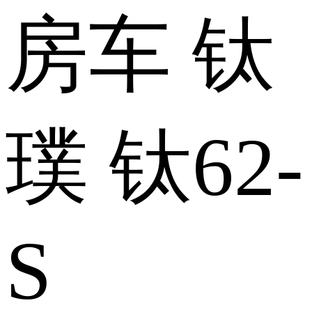
房车 钛
璞 钛62-
S