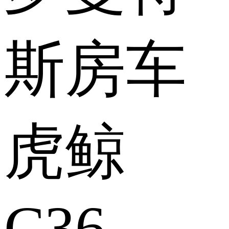
斯房车
虎鲸
C36