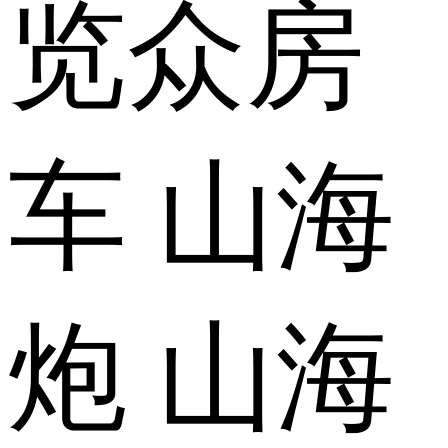
览众房
车 山海
炮 山海