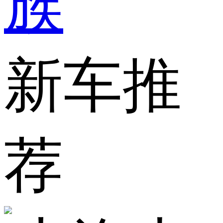
族
新车推
荐