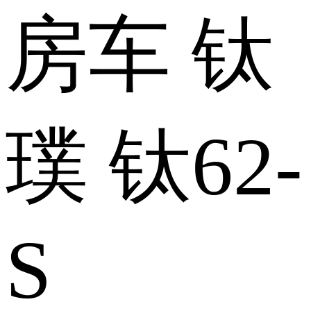
房车 钛
璞 钛62-
S