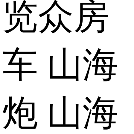
览众房
车 山海
炮 山海