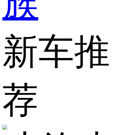
族
新车推
荐