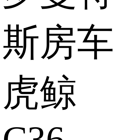
斯房车
虎鲸
C36