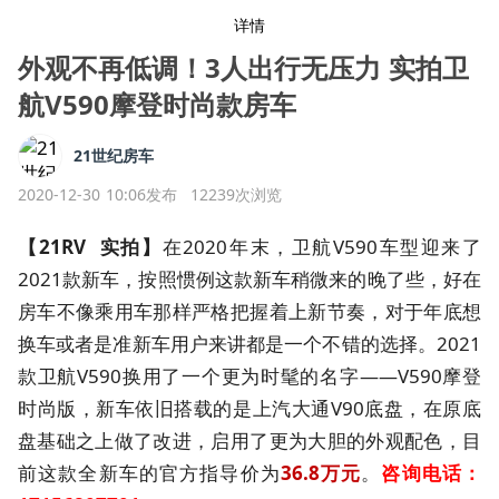
详情
外观不再低调！3人出行无压力 实拍卫
航V590摩登时尚款房车
21世纪房车
2020-12-30 10:06发布
12239次浏览
【21RV 实拍】
在2020年末，卫航V590车型迎来了
2021款新车，按照惯例这款新车稍微来的晚了些，好在
房车不像乘用车那样严格把握着上新节奏，对于年底想
换车或者是准新车用户来讲都是一个不错的选择。2021
款卫航V590换用了一个更为时髦的名字——V590摩登
时尚版，新车依旧搭载的是上汽大通V90底盘，在原底
盘基础之上做了改进，启用了更为大胆的外观配色，目
前这款全新车的官方指导价为
36.8
万元
。
咨询电话：