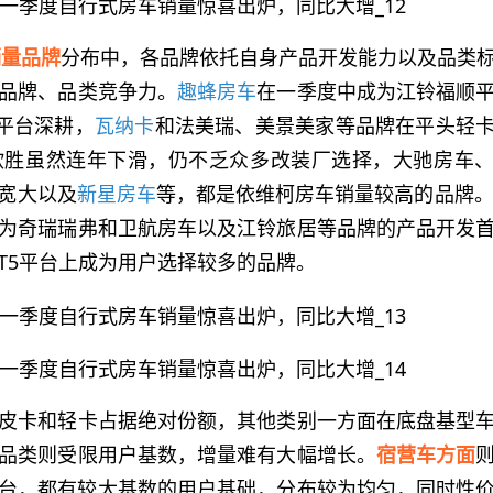
销量品牌
分布中，各品牌依托自身产品开发能力以及品类
品牌、品类竞争力。
趣蜂房车
在一季度中成为江铃福顺
0平台深耕，
瓦纳卡
和法美瑞、美景美家等品牌在平头轻
欧胜虽然连年下滑，仍不乏众多改装厂选择，大驰房车
宽大以及
新星房车
等，都是依维柯房车销量较高的品牌。
为奇瑞瑞弗和卫航房车以及江铃旅居等品牌的产品开发
T5平台上成为用户选择较多的品牌。
皮卡和轻卡占据绝对份额，其他类别一方面在底盘基型
品类则受限用户基数，增量难有大幅增长。
宿营车方面
平台，都有较大基数的用户基础，分布较为均匀，同时性