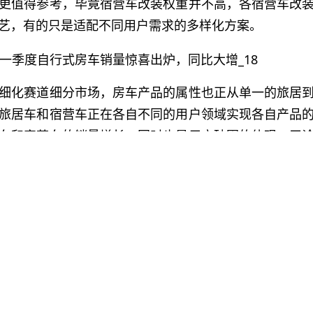
更值得参考，毕竟宿营车改装权重并不高，各宿营车改
艺，有的只是适配不同用户需求的多样化方案。
细化赛道细分市场，房车产品的属性也正从单一的旅居
旅居车和宿营车正在各自不同的用户领域实现各自产品
车和宿营车的销量增长，同时也是用户破圈的体现，无
房车变成生活方式和社交场景的构成部分，无形中也诠
产品？首先要读懂市场、读懂用户。
房车露营美好生活。