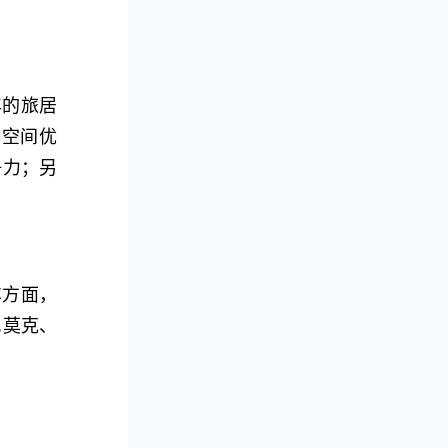
年的旅居
品空间优
争力；另
车方面，
尼莫克、