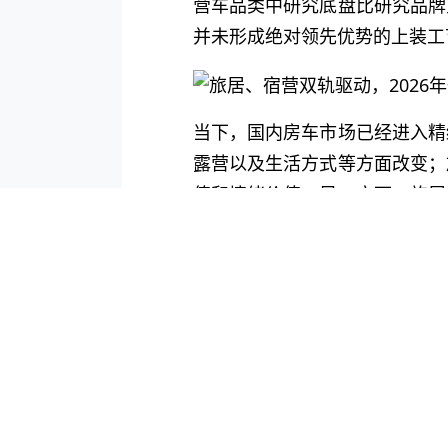
营车品类中研究底盘比研究品牌
并未形成绝对领先优势的上装工
当下，国内房车市场已经进入精
露营以及生活方式等方面改变；
值和情绪价值。另一方面，旅居
银发群体还是千禧一代，都在把
品变化就是用户变化，如何定义
愿每个热爱生活的人，都能享受
阅读 4240
·
评论 0
·
点赞 0