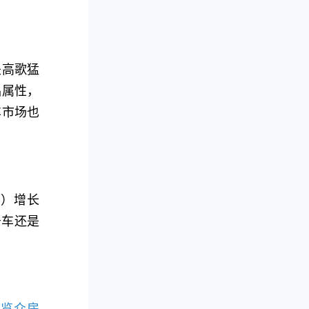
是高歌猛
品属性，
车市场也
辆）增长
居车还是
、
览众房