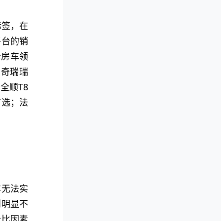
标签，在
平台的销
卡房车领
、奇瑞瑞
全顺T8
首选；法
车无法实
则明显不
价比因素