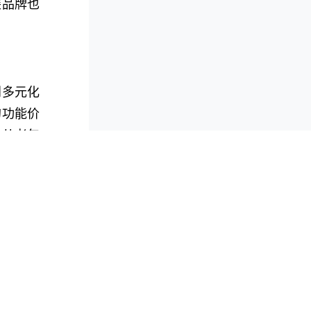
装品牌也
到多元化
的功能价
论从老年
释了：
产