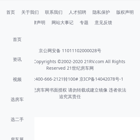
进口房车,国产房车,房车,车型库,经销商,房车图片,房车视频,房车报价,最
首页
关于我们
联系我们
人才招聘
隐私保护
版权声明
法律声明
网站大事记
专题
意见反馈
首页
京公网安备 11011102000028号
资讯
版权所有 Copyrights ©2002-2020 21RV.com All Rights
Reserved 21世纪房车网
客服电话:400-666-2121转100# 京ICP备14042078号-1
视频
未经21世纪房车网书面授权 请勿转载或建立镜像 违者依法
追究其责任
选房车
选二手
房车展