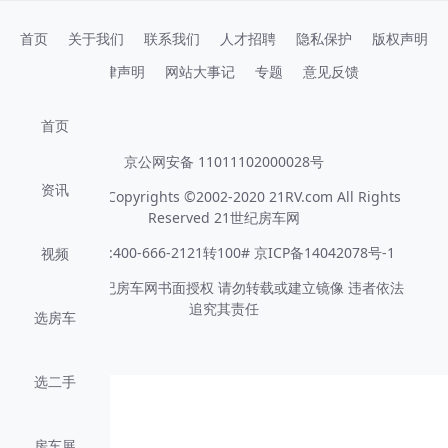
进口房车,国产房车,房车,车型库,经销商,房车图片,房车视频,房车报价,最
首页
关于我们
联系我们
人才招聘
隐私保护
版权声明
法律声明
网站大事记
专题
意见反馈
首页
京公网安备 11011102000028号
资讯
版权所有 Copyrights ©2002-2020 21RV.com All Rights
Reserved 21世纪房车网
客服电话:400-666-2121转100# 京ICP备14042078号-1
视频
未经21世纪房车网书面授权 请勿转载或建立镜像 违者依法
追究其责任
选房车
选二手
房车展